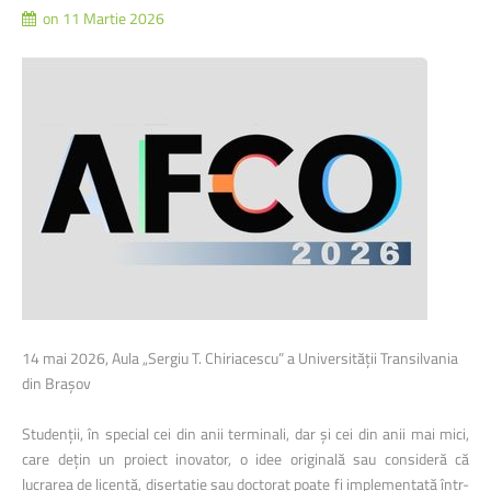
on 11 Martie 2026
14 mai 2026, Aula „Sergiu T. Chiriacescu” a Universității Transilvania
din Brașov
Studenții, în special cei din anii terminali, dar și cei din anii mai mici,
care dețin un proiect inovator, o idee originală sau consideră că
lucrarea de licență, disertație sau doctorat poate fi implementată într-