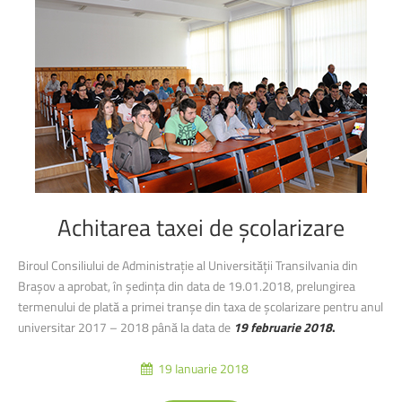
Achitarea
taxei
de
școlarizare
Biroul Consiliului de Administrație al Universității Transilvania din
Brașov a aprobat, în ședința din data de 19.01.2018, prelungirea
termenului de plată a primei tranșe din taxa de școlarizare pentru anul
universitar 2017 – 2018 până la data de
19 februarie 2018
.
19 Ianuarie 2018