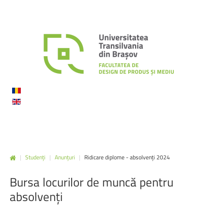
|
Studenți
|
Anunțuri
|
Ridicare diplome - absolvenți 2024
Bursa
locurilor
de
muncă
pentru
absolvenți