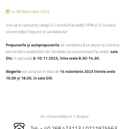
on 08 Noiembrie 2023
Vrei să-ți reprezinți colegii în Consiliul Facultății DPM și în Senatul
universității? Depune-ți candidatura!
Propunerile şi autopropunerile
de candidatură se depun la Comisia
electorală a studenților din facultate (la secretariatul facultății,
sala
DI4
) în perioada
6-10.11.2023, între orele 8.30-14.30.
Alegerile
vor avea loc în data de
14 noiembrie 2023 întrele orele
10.00 și 18.00, în sala GI9.
str. Universității nr.1, Brașov
Tel: + 40 268 473113 / 0711975563